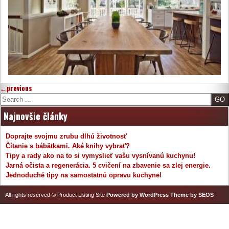
←
previous
Search
Najnovšie články
Doprajte svojmu zrubu dlhú životnosť
Čítanie s bábätkami. Aké knihy vybrať?
Tipy a rady ako na to si vymyslieť vašu vysnívanú kuchynu!
Jarná očista a regenerácia. 5 cvičení na zbavenie sa zlej energie.
Jednoduché tipy na samostatnú opravu kuchyne!
All rights reserved © Product Listing Site
Powered by WordPress
Theme by SEOS