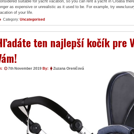
onsidered suitable for yacht vacation, so you can rent a yacht in Croatia there
onger as expensive or unrealistic as it used to be. For example, try www.luxur
acation of your life.
Category:
Uncategorised
Hľadáte ten najlepší kočík pre
Vám!
n:
7th November 2019
By:
Zuzana Oreničová