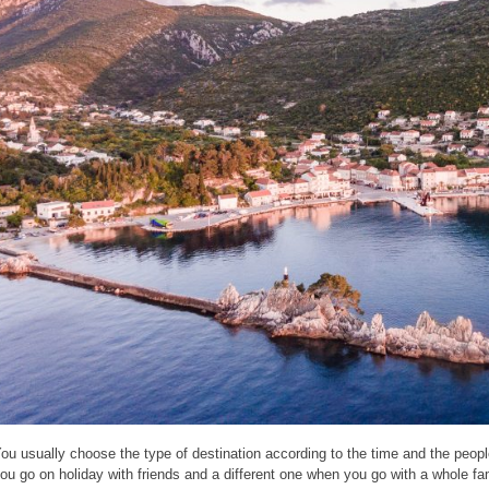
ou usually choose the type of destination according to the time and the peop
ou go on holiday with friends and a different one when you go with a whole fa