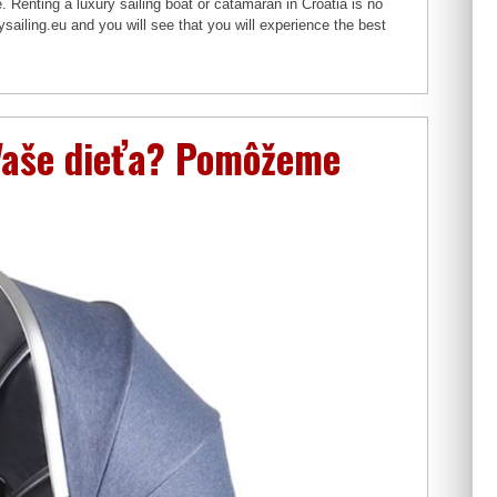
. Renting a luxury sailing boat or catamaran in Croatia is no
ysailing.eu and you will see that you will experience the best
 Vaše dieťa? Pomôžeme