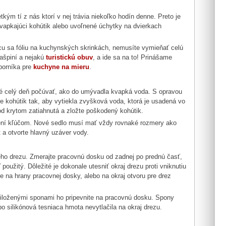
ým tí z nás ktorí v nej trávia niekoľko hodín denne. Preto je
vapkajúci kohútik alebo uvoľnené úchytky na dvierkach
cu sa fóliu na kuchynských skrinkách, nemusíte vymieňať celú
zašpiní a nejakú
turistickú obuv
, a ide sa na to! Prinášame
borníka pre
kuchyne na mieru
.
mné celý deň počúvať, ako do umývadla kvapká voda. S opravou
te kohútik tak, aby vytiekla zvyšková voda, ktorá je usadená vo
pod krytom zatiahnutá a zložte poškodený kohútik.
ymení kľúčom. Nové sedlo musí mať vždy rovnaké rozmery ako
t a otvorte hlavný uzáver vody.
o drezu. Zmerajte pracovnú dosku od zadnej po prednú časť,
užitý. Dôležité je dokonale utesniť okraj drezu proti vniknutiu
na hrany pracovnej dosky, alebo na okraj otvoru pre drez
riloženými sponami ho pripevnite na pracovnú dosku. Spony
o silikónová tesniaca hmota nevytlačila na okraj drezu.