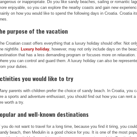
angerous or inappropriate. Do you like sandy beaches, sailing or romantic l
ore enjoyable, so you can explore the nearby coasts and gain new experience.
ainly on how you would like to spend the following days in Croatia. Croatia itse
nes.
he purpose of the vacation
he Croatian coast offers everything that a luxury holiday should offer. Not o
he nightlife.
Luxury holiday
, however, may not only include days on the beac
estination that has a less demanding program or focuses more on relaxation. Q
here you can control and guard them. A luxury holiday can also be represente
rom your duties.
ctivities you would like to try
any parents with children prefer the choice of sandy beach. In Croatia, you 
re a sports and adventure enthusiast, you should find out how you can rent a 
re worth a try.
opular and well-known destinations
f you do not want to travel for a long time, because you find it tiring, you could
andy beach, then Medulin is a good choice for you. It is one of the most popu