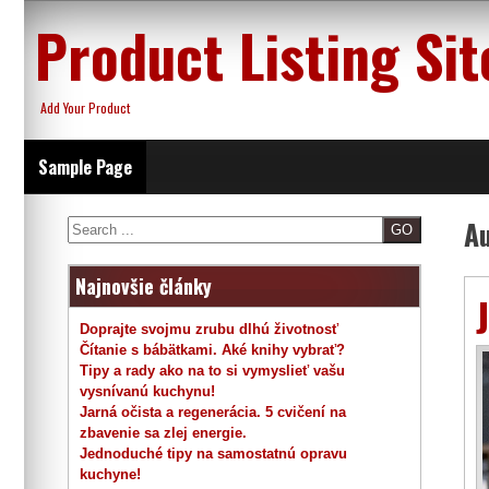
Skip
Product Listing Sit
to
content
Add Your Product
Sample Page
A
Search
Najnovšie články
Doprajte svojmu zrubu dlhú životnosť
Čítanie s bábätkami. Aké knihy vybrať?
Tipy a rady ako na to si vymyslieť vašu
vysnívanú kuchynu!
Jarná očista a regenerácia. 5 cvičení na
zbavenie sa zlej energie.
Jednoduché tipy na samostatnú opravu
kuchyne!