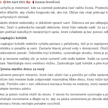
n:
8th April 2021
By:
Zuzana Oreničová
uchyňa je miestnosť, kde sa sústredí podstatná časť nášho života. Predovšetk
eľmi dôležité, aby všetko fungovalo tak, ako má. Občas nás však prekvapí k
uchynských skriniek.
akéto drobné nedostatky si dokážete opraviť sami. Dokonca ani pre odlepujú
inku. Stačí si jednoducho nasadiť oblečenie, ktoré Vám nebude vadiť, že sa 
ám prehľad niekoľkých nenáročných opráv, ktoré zvládnete aj bez pomoci od
vapkajúci kohútik
vapkajúci kohútik nielenže vyháňa peniaze z peňaženky, tiež je to nepríje
ohútika si poradíte aj sami. Zastavte hlavný prívod vody v domácnosti. Otoč
odovodnom potrubí. Odstráňte kryt kohútika, vyskrutkujte skrutku, ktorá je 
k je tesnenie naďalej zlé, je nutné vymeniť celé sedlo batérie. Sedlo sa v
taré. Nainštalujte novú ventilovú vložku. Zaskrutkujte späť kohútik a jeho kry
ýmena starého drezu za nový
ačneme presným meraním, ktoré nám ušetrí čas a pomôže pri voľbe správneh
ričom toto meranie bude zodpovedať maximálnej hĺbke drezu, ktorý môže byť po
ody. Pomôže vám v tom silikónová tesniaca hmota na medzery, ktorú naneste 
alepte tesniacu pásku.
rez je potom možné vložiť do otvoru. V otvore ho rovnomerne vyrovnajte a p
riťahujte rovnomerne a dbajte na to, aby sa páska umiestnená po obvode aleb
esniacu hmotu nechajte poriadne vyschnúť.