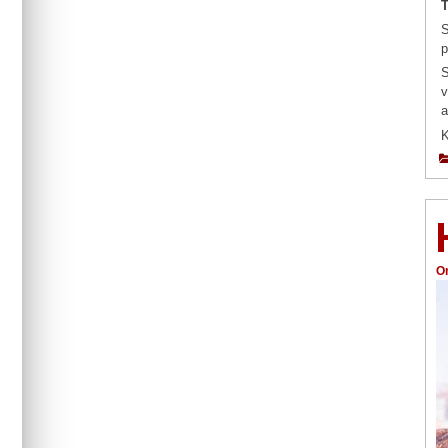
T
S
p
S
v
a
K
O