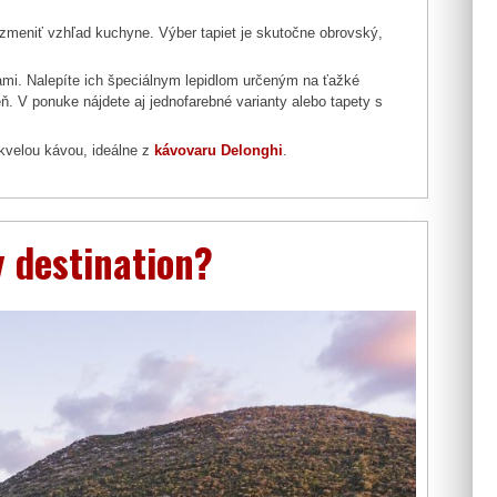
o zmeniť vzhľad kuchyne. Výber tapiet je skutočne obrovský,
mi. Nalepíte ich špeciálnym lepidlom určeným na ťažké
ň. V ponuke nájdete aj jednofarebné varianty alebo tapety s
kvelou kávou, ideálne z
kávovaru Delonghi
.
y destination?