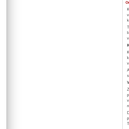
O
K
v
k
T
l
v
K
K
k
v
A
s
V
Z
p
v
n
D
p
T