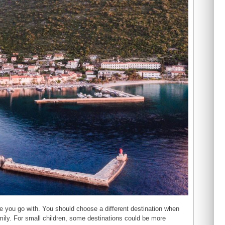
le you go with. You should choose a different destination when
mily. For small children, some destinations could be more