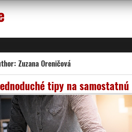
e
uthor:
Zuzana Oreničová
Jednoduché tipy na samostatnú