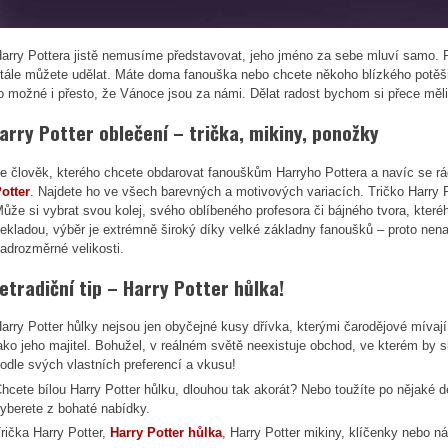
arry Pottera jistě nemusíme představovat, jeho jméno za sebe mluví samo. Po
tále můžete udělat. Máte doma fanouška nebo chcete někoho blízkého potěši
o možné i přesto, že Vánoce jsou za námi. Dělat radost bychom si přece měl
arry Potter oblečení – trička, mikiny, ponožky
e člověk, kterého chcete obdarovat fanouškům Harryho Pottera a navíc se r
otter
. Najdete ho ve všech barevných a motivových variacích. Tričko Harry
ůže si vybrat svou kolej, svého oblíbeného profesora či bájného tvora, které
ekladou, výběr je extrémně široký díky velké základny fanoušků – proto nenajd
adrozměrné velikosti.
etradiční tip – Harry Potter hůlka!
arry Potter hůlky nejsou jen obyčejné kusy dřívka, kterými čarodějové mívají
ako jeho majitel. Bohužel, v reálném světě neexistuje obchod, ve kterém by s
odle svých vlastních preferencí a vkusu!
hcete bílou Harry Potter hůlku, dlouhou tak akorát? Nebo toužíte po nějaké del
yberete z bohaté nabídky.
rička Harry Potter,
Harry Potter hůlka
, Harry Potter mikiny, klíčenky nebo n