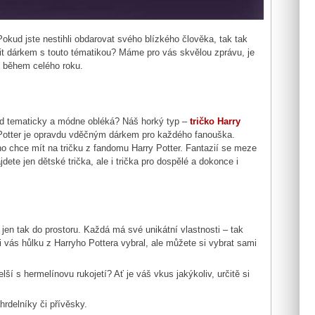
kud jste nestihli obdarovat svého blízkého člověka, tak tak
t dárkem s touto tématikou? Máme pro vás skvělou zprávu, je
i během celého roku.
ád tematicky a módne obléká? Náš horký typ –
tričko Harry
 Potter je opravdu vděčným dárkem pro každého fanouška.
ho chce mít na tričku z fandomu Harry Potter. Fantazií se meze
ete jen dětské trička, ale i trička pro dospělé a dokonce i
 jen tak do prostoru. Každá má své unikátní vlastnosti – tak
i vás hůlku z Harryho Pottera vybral, ale můžete si vybrat sami
ší s hermelínovu rukojetí? Ať je váš vkus jakýkoliv, určitě si
áhrdelníky či přívěsky.