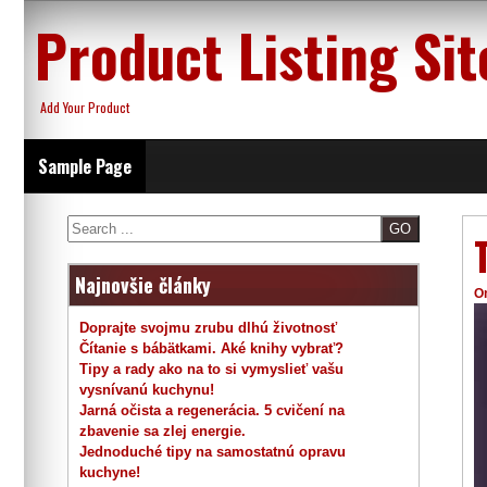
Skip
Product Listing Sit
to
content
Add Your Product
Sample Page
Search
Najnovšie články
O
Doprajte svojmu zrubu dlhú životnosť
Čítanie s bábätkami. Aké knihy vybrať?
Tipy a rady ako na to si vymyslieť vašu
vysnívanú kuchynu!
Jarná očista a regenerácia. 5 cvičení na
zbavenie sa zlej energie.
Jednoduché tipy na samostatnú opravu
kuchyne!