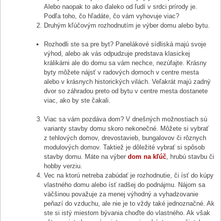
Alebo naopak to ako ďaleko od ľudí v srdci prírody je.
Podľa toho, čo hľadáte, čo vám vyhovuje viac?
Druhým kľúčovým rozhodnutím je výber domu alebo bytu.
Rozhodli ste sa pre byt? Panelákové sídliská majú svoje
výhod, alebo ak vás odpudzuje predstava klasickej
králikárni ale do domu sa vám nechce, nezúfajte. Krásny
byty môžete nájsť v radových domoch v centre mesta
alebo v krásnych historických vilách. Veľakrát majú zadný
dvor so záhradou preto od bytu v centre mesta dostanete
viac, ako by ste čakali.
Viac sa vám pozdáva dom? V dnešných možnostiach sú
varianty stavby domu skoro nekonečné. Môžete si vybrať
z tehlových domov, drevostavieb, bungalovov či rôznych
modulových domov. Taktiež je dôležité vybrať si spôsob
stavby domu. Máte na výber
dom na kľúč
, hrubú stavbu či
hobby verziu.
Vec na ktorú netreba zabúdať je rozhodnutie, či ísť do kúpy
vlastného domu alebo ísť radšej do podnájmu. Nájom sa
väčšinou považuje za menej výhodný a vyhadzovanie
peňazí do vzduchu, ale nie je to vždy také jednoznačné. Ak
ste si istý miestom bývania choďte do vlastného. Ak však