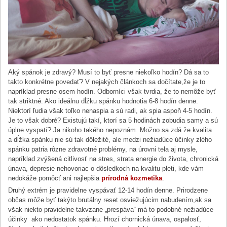
Aký spánok je zdravý? Musí to byť presne niekoľko hodín? Dá sa to
takto konkrétne povedať? V nejakých článkoch sa dočítate,že je to
napríklad presne osem hodín. Odborníci však tvrdia, že to nemôže byť
tak striktné. Ako ideálnu dĺžku spánku hodnotia 6-8 hodín denne.
Niektorí ľudia však toľko nenaspia a sú radi, ak spia aspoň 4-5 hodín.
Je to však dobré? Existujú takí, ktorí sa 5 hodinách zobudia samy a sú
úplne vyspatí? Ja nikoho takého nepoznám. Možno sa zdá že kvalita
a dĺžka spánku nie sú tak dôležité, ale medzi nežiadúce účinky zlého
spánku patria rôzne zdravotné problémy, na úrovni tela aj mysle,
napríklad zvýšená citlivosť na stres, strata energie do života, chronická
únava, depresie nehovoriac o dôsledkoch na kvalitu pleti, kde vám
nedokáže pomôcť ani najlepšia
prírodná kozmetika
.
Druhý extrém je pravidelne vyspávať 12-14 hodín denne. Prirodzene
občas môže byť takýto brutálny reset osviežujúcim nabudením,ak sa
však niekto pravidelne takvzane „prespáva“ má to podobné nežiadúce
účinky ako nedostatok spánku. Hrozí chornická únava, ospalosť,