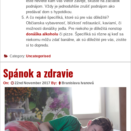
ešte neviete kam vás vietor zaveje, skúste na začiatok
podnájom. Vždy je jednoduhšie zrušiť podnájom ako
predávať dom s hypotékou.
A čo nejaké špecifiká, ktoré sú pre vás dôležité?
Občianska vybavenosť, blízkosť reštaurácií, kaviarní, či
možnosti donášky jedla. Pre niekoho je dôležitá nonstop
donáška alkoholu
či pizze. Špecifiká sú rôzne aj keď sa
niekomu môžu zdať banálne, ak sú dôležité pre vás, zistite
si to dopredu.
Category:
Uncategorised
Spánok a zdravie
On:
22nd November 2017
By:
Branislava Ivanová