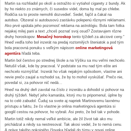
Martin sa rozhliadol po okolí a ostražito si vytiahol cigarety z bundy. Ak
by ho niekto zo známych, či susedov videl, doma by mal po chlebe.
Rodičia sa to proste nemohli dozvedieť. Sedel, fajčil a čakal na
autobus. Obzeral si autobusovú zastávku polepenú rôznymi reklamami.
Ako prvé upútala jeho pozornosť reklama na astrológiu. Bola tam fotka
nejakej milej pani a text „chceš poznať svoj osud? Zostavujem rôzne
druhy horoskopov.
Mesačný horoskop
tento týždeň za akciové ceny.“
Hneď vedľa toho bol inzerát na predaj roztomilých šteniatok a pod tým
bola pracovná ponuku s veľkým nápisom
online marketingová
agentúra
hľadá teba.
Martin bol čerstvo po strednej škole a na Výšku sa mu veľmi nechcelo.
Netušil však, kde by pracoval. V podstate sa mu nad tým ešte ani
nechcelo rozmýšľať. Inzerát ho však nejakým spôsobom, vlastne ani
nevie prečo zaujal a rozhodol sa, že by to mohol vyskúšať. Prečo nie,
povedal si, za pohovor nič nedá…
Hneď na druhý deň zavolal na číslo z inzerátu a dohodol si pohovor na
druhý týždeň. Nebyť jeho kamaráta, ktorý mu to pripomenul, úplne by
na to celé zabudol. Čuduj sa svete aj napriek Martinovemu laxnému
prístupu a faktu, že čo vlastne je onlina marketingová agentúra si
googlil cestou na pohovor, ho vybrali. Asi preto, že bol tak v pohode.
Martin totiž nikdy nemal veľké ambície, ale žil život tak ako mu
prichádzal a nikdy sa nestresoval. Tak akosi vedel, že to nemá cenu.
A práve takého pokojného človeka hľadali do týmu v novej online