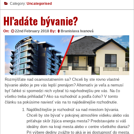
Category:
Uncategorised
Hľadáte bývanie?
On:
22nd February 2018
By:
Branislava Ivanová
Rozmýšľate nad osamostatnením sa? Chceli by ste rovno vlastné
bývanie alebo je pre vás lepší prenájom? Alternatív je veľa a nemusí
byť ľahké si spomedzi nich vybrať tú najvhodnejšiu pre vás. Na čo
všetko treba prihliadať? Ako sa rozhodnúť a podľa čoho? V tomto
článku sa pokúsime naviesť vás na to najideálnejšie rozhodnutie.
Najdôležitejšie je rozhodnúť sa nad miestom bývania.
Chceli by ste bývať v pokojnej atmosfére vidieku alebo vás
priťahuje skôr žijúca energia mesta? Predstavujete si váš
ideálny dom na kraji mesta alebo v centre všetkého diania?
Pri výbere dediny zvážte to aká je jej dostupnosť do mesta.