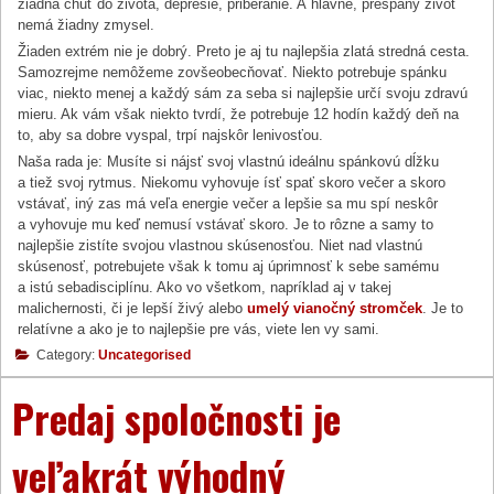
žiadna chuť do života, depresie, priberanie. A hlavne, prespaný život
nemá žiadny zmysel.
Žiaden extrém nie je dobrý. Preto je aj tu najlepšia zlatá stredná cesta.
Samozrejme nemôžeme zovšeobecňovať. Niekto potrebuje spánku
viac, niekto menej a každý sám za seba si najlepšie určí svoju zdravú
mieru. Ak vám však niekto tvrdí, že potrebuje 12 hodín každý deň na
to, aby sa dobre vyspal, trpí najskôr lenivosťou.
Naša rada je: Musíte si nájsť svoj vlastnú ideálnu spánkovú dĺžku
a tiež svoj rytmus. Niekomu vyhovuje ísť spať skoro večer a skoro
vstávať, iný zas má veľa energie večer a lepšie sa mu spí neskôr
a vyhovuje mu keď nemusí vstávať skoro. Je to rôzne a samy to
najlepšie zistíte svojou vlastnou skúsenosťou. Niet nad vlastnú
skúsenosť, potrebujete však k tomu aj úprimnosť k sebe samému
a istú sebadisciplínu. Ako vo všetkom, napríklad aj v takej
malichernosti, či je lepší živý alebo
umelý vianočný stromček
. Je to
relatívne a ako je to najlepšie pre vás, viete len vy sami.
Category:
Uncategorised
Predaj spoločnosti je
veľakrát výhodný