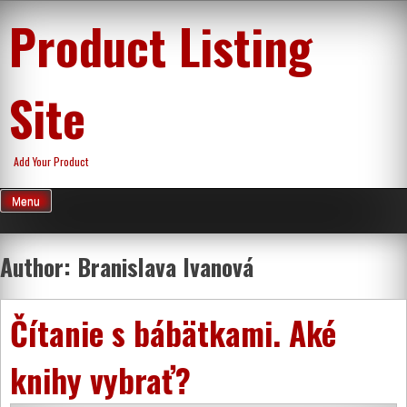
Skip
Product Listing
to
content
Site
Add Your Product
Menu
Author:
Branislava Ivanová
Čítanie s bábätkami. Aké
knihy vybrať?