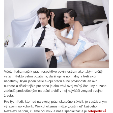
Všetci ľudia majú k práci respektíve povinnostiam ako takým určitý
vzťah. Niekto veľmi pozitívny, ďalší úplne normálny a tretí skôr
negatívny. Kým jeden berie svoju prácu a iné povinnosti len ako
nutnosť a dôležitejšie pre neho je ako trávi svoj voľný čas, iný si zase
zakladá predovšetkým na práci a vidí v nej najväčší zmysel svojho
života.
Pre tých ľudí, ktorí sú na svojej práci skutočne závislí, je zaužívaným
výrazom workoholik. Workoholizmus môže „postihnúť“ každého.
Nezáleží na tom, či sme obuvník a naša špecializácia je
ortopedická