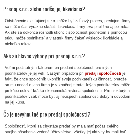
Predaj s.r.o. alebo radšej jej likvidácia?
Odstránenie existujúcej s.r.o. môže byť zdĺhavý proces, predajom firmy
sa môže čas výrazne skrátiť. Likvidácia firmy trvá približne aj pol roka.
Ak ste sa dokonca rozhodli ukončiť spoločnosť podnetom s pomocou
súdu, môže podnikateľ a vlastník firmy čakať výsledok likvidácie aj
niekoľko rokov.
Aké sú hlavné výhody pri predaji s.r.o.?
Veľmi podstatným faktorom pri predaní spoločnosti pre iných
podnikateľov je jej vek. Častým prípadom pri
predaji spoločnosti
je
fakt, že chce spoločník ukončiť svoju podnikateľskú činnosť, pretože
sa mu nedarí a jeho firma je v značnej strate. Iných podnikateľov môže
pri kúpe osloviť krátka ekonomická história spoločnosti. Pre niektorých
podnikateľov však môže byť aj neúspech spoločnosti dobrým dôvodom
na jej kúpu.
Čo je nevyhnutné pre predaj spoločnosti?
Spoločnosť, ktorú sa chystáte predať by mala mať počas celého
svojho pôsobenia vedené účtovníctvo, všetky jej aktivity by mali byť