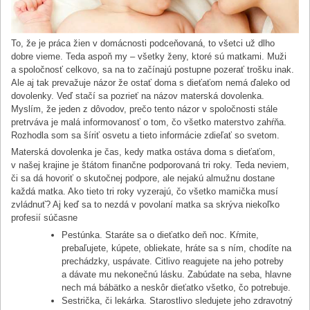
To, že je práca žien v domácnosti podceňovaná, to všetci už dlho
dobre vieme. Teda aspoň my – všetky ženy, ktoré sú matkami. Muži
a spoločnosť celkovo, sa na to začínajú postupne pozerať trošku inak.
Ale aj tak prevažuje názor že ostať doma s dieťaťom nemá ďaleko od
dovolenky. Veď stačí sa pozrieť na názov materská dovolenka.
Myslím, že jeden z dôvodov, prečo tento názor v spoločnosti stále
pretrváva je malá informovanosť o tom, čo všetko materstvo zahŕňa.
Rozhodla som sa šíriť osvetu a tieto informácie zdieľať so svetom.
Materská dovolenka je čas, kedy matka ostáva doma s dieťaťom,
v našej krajine je štátom finančne podporovaná tri roky. Teda neviem,
či sa dá hovoriť o skutočnej podpore, ale nejakú almužnu dostane
každá matka. Ako tieto tri roky vyzerajú, čo všetko mamička musí
zvládnuť? Aj keď sa to nezdá v povolaní matka sa skrýva niekoľko
profesií súčasne
Pestúnka. Staráte sa o dieťatko deň noc. Kŕmite,
prebaľujete, kúpete, obliekate, hráte sa s ním, chodíte na
prechádzky, uspávate. Citlivo reagujete na jeho potreby
a dávate mu nekonečnú lásku. Zabúdate na seba, hlavne
nech má bábätko a neskôr dieťatko všetko, čo potrebuje.
Sestrička, či lekárka. Starostlivo sledujete jeho zdravotný