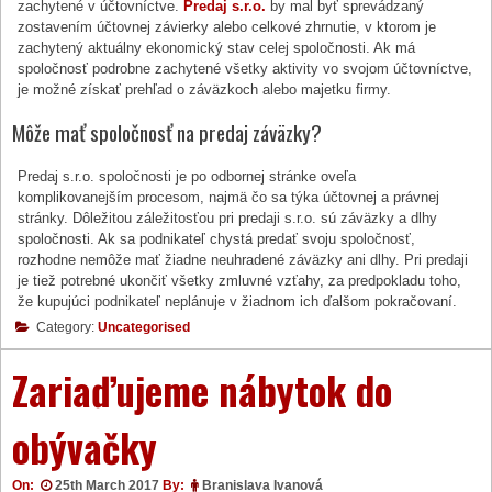
zachytené v účtovníctve.
Predaj s.r.o.
by mal byť sprevádzaný
zostavením účtovnej závierky alebo celkové zhrnutie, v ktorom je
zachytený aktuálny ekonomický stav celej spoločnosti. Ak má
spoločnosť podrobne zachytené všetky aktivity vo svojom účtovníctve,
je možné získať prehľad o záväzkoch alebo majetku firmy.
Môže mať spoločnosť na predaj záväzky?
Predaj s.r.o. spoločnosti je po odbornej stránke oveľa
komplikovanejším procesom, najmä čo sa týka účtovnej a právnej
stránky. Dôležitou záležitosťou pri predaji s.r.o. sú záväzky a dlhy
spoločnosti. Ak sa podnikateľ chystá predať svoju spoločnosť,
rozhodne nemôže mať žiadne neuhradené záväzky ani dlhy. Pri predaji
je tiež potrebné ukončiť všetky zmluvné vzťahy, za predpokladu toho,
že kupujúci podnikateľ neplánuje v žiadnom ich ďalšom pokračovaní.
Category:
Uncategorised
Zariaďujeme nábytok do
obývačky
On:
25th March 2017
By:
Branislava Ivanová