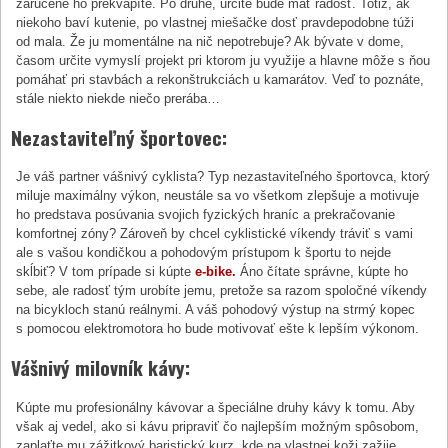
zaručene ho prekvapíte. Po druhé, určite bude mať radosť. Totiž, ak
niekoho baví kutenie, po vlastnej miešačke dosť pravdepodobne túži
od mala. Že ju momentálne na nič nepotrebuje? Ak bývate v dome,
časom určite vymyslí projekt pri ktorom ju využije a hlavne môže s ňou
pomáhať pri stavbách a rekonštrukciách u kamarátov. Veď to poznáte,
stále niekto niekde niečo prerába…
Nezastaviteľný športovec:
Je váš partner vášnivý cyklista? Typ nezastaviteľného športovca, ktorý
miluje maximálny výkon, neustále sa vo všetkom zlepšuje a motivuje
ho predstava posúvania svojich fyzických hraníc a prekračovanie
komfortnej zóny? Zároveň by chcel cyklistické víkendy tráviť s vami
ale s vašou kondičkou a pohodovým prístupom k športu to nejde
skĺbiť? V tom prípade si kúpte
e-bike.
Áno čítate správne, kúpte ho
sebe, ale radosť tým urobíte jemu, pretože sa razom spoločné víkendy
na bicykloch stanú reálnymi. A váš pohodový výstup na strmý kopec
s pomocou elektromotora ho bude motivovať ešte k lepším výkonom.
Vášnivý milovník kávy:
Kúpte mu profesionálny kávovar a špeciálne druhy kávy k tomu. Aby
však aj vedel, ako si kávu pripraviť čo najlepším možným spôsobom,
zaplaťte mu zážitkový baristický kurz, kde na vlastnej koži zažije