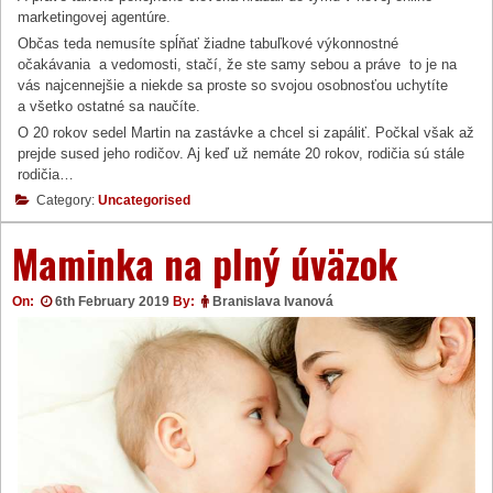
marketingovej agentúre.
Občas teda nemusíte spĺňať žiadne tabuľkové výkonnostné
očakávania a vedomosti, stačí, že ste samy sebou a práve to je na
vás najcennejšie a niekde sa proste so svojou osobnosťou uchytíte
a všetko ostatné sa naučíte.
O 20 rokov sedel Martin na zastávke a chcel si zapáliť. Počkal však až
prejde sused jeho rodičov. Aj keď už nemáte 20 rokov, rodičia sú stále
rodičia…
Category:
Uncategorised
Maminka na plný úväzok
On:
6th February 2019
By:
Branislava Ivanová