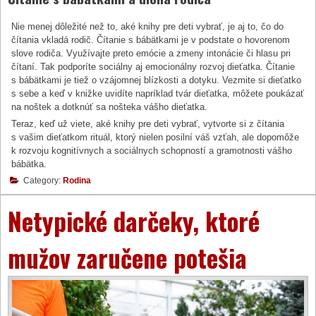
Nie menej dôležité než to, aké knihy pre deti vybrať, je aj to, čo do
čítania vkladá rodič. Čítanie s bábätkami je v podstate o hovorenom
slove rodiča. Využívajte preto emócie a zmeny intonácie či hlasu pri
čítaní. Tak podporíte sociálny aj emocionálny rozvoj dieťatka. Čítanie
s bábätkami je tiež o vzájomnej blízkosti a dotyku. Vezmite si dieťatko
s sebe a keď v knižke uvidíte napríklad tvár dieťatka, môžete poukázať
na noštek a dotknúť sa nošteka vášho dieťatka.
Teraz, keď už viete, aké knihy pre deti vybrať, vytvorte si z čítania
s vašim dieťatkom rituál, ktorý nielen posilní váš vzťah, ale dopomôže
k rozvoju kognitívnych a sociálnych schopností a gramotnosti vášho
bábätka.
Category:
Rodina
Netypické darčeky, ktoré
mužov zaručene potešia