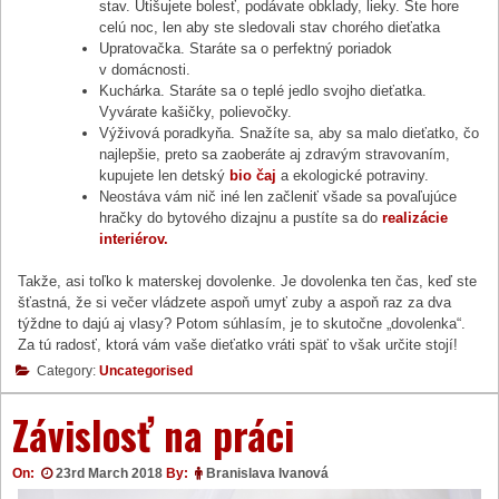
stav. Utišujete bolesť, podávate obklady, lieky. Ste hore
celú noc, len aby ste sledovali stav chorého dieťatka
Upratovačka. Staráte sa o perfektný poriadok
v domácnosti.
Kuchárka. Staráte sa o teplé jedlo svojho dieťatka.
Vyvárate kašičky, polievočky.
Výživová poradkyňa. Snažíte sa, aby sa malo dieťatko, čo
najlepšie, preto sa zaoberáte aj zdravým stravovaním,
kupujete len detský
bio čaj
a ekologické potraviny.
Neostáva vám nič iné len začleniť všade sa povaľujúce
hračky do bytového dizajnu a pustíte sa do
realizácie
interiérov.
Takže, asi toľko k materskej dovolenke. Je dovolenka ten čas, keď ste
šťastná, že si večer vládzete aspoň umyť zuby a aspoň raz za dva
týždne to dajú aj vlasy? Potom súhlasím, je to skutočne „dovolenka“.
Za tú radosť, ktorá vám vaše dieťatko vráti späť to však určite stojí!
Category:
Uncategorised
Závislosť na práci
On:
23rd March 2018
By:
Branislava Ivanová