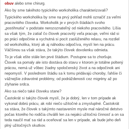
obuv
alebo sme chirurg.
Ako by sme takéhoto typického workoholika charakterizovali?
Typického workoholika by sme na prvý pohľad mohli označiť za veľmi
pracovitého človeka. Workoholik je v prvých štádiách svoho
„postihnutia“ v podstate nerozoznateľný od niekoho pracovitého. Líšia
sa však tým, že zatiaľ čo človek pracovitý veľa pracuje, veľmi rád si
po práci odpočinie a vychutná si pocit zaslúženého relaxu, na rozdiel
od workoholika, ktorý ak aj náhodou odpočíva, myslí len na prácu.
Väčšinou sa však stáva, že takýto človek dovolenku odmieta.
To je však ešte stále len prvé štádium. Postupne sa to zhoršuje.
Človek sa pomaly ale isto dostáva do stavu v ktorom je totálne poltený
prácou, nemá už vôbec žiadny spoločenský život a na odpočinok ani
nepomyslí. V poslednom štádiu sa k tomu pridávajú choroby, ľahšie či
vážnejšie zdravotné problémy, od podráždenosti cez migrény až po
zlyhanie srdca.
Ako sa niečo také človeku stane?
Častokrát si takýto človek myslí, že je dobrý, len v tom prípade ak
vykonal dobrú prácu, ak robí niečo užitočné a zmysluplné. Častokrát
sa stáva, že človek s takýmto nastavením mysle mal náročné detstvo
počas ktorého ho rodičia chválili len za nejakú užitočnú činnosť a on sa
teda naučil mať sa rád a oceňovať sa len v prípade, ak bude jeho deň
plný užitočných skutkov.