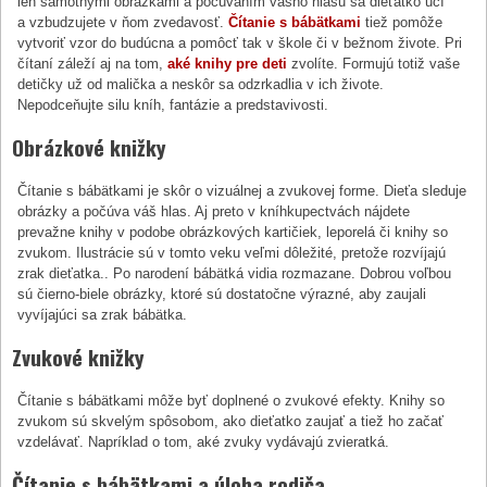
len samotnými obrázkami a počúvaním vášho hlasu sa dieťatko učí
a vzbudzujete v ňom zvedavosť.
Čítanie s bábätkami
tiež pomôže
vytvoriť vzor do budúcna a pomôcť tak v škole či v bežnom živote. Pri
čítaní záleží aj na tom,
aké knihy pre deti
zvolíte. Formujú totiž vaše
detičky už od malička a neskôr sa odzrkadlia v ich živote.
Nepodceňujte silu kníh, fantázie a predstavivosti.
Obrázkové knižky
Čítanie s bábätkami je skôr o vizuálnej a zvukovej forme. Dieťa sleduje
obrázky a počúva váš hlas. Aj preto v kníhkupectvách nájdete
prevažne knihy v podobe obrázkových kartičiek, leporelá či knihy so
zvukom. Ilustrácie sú v tomto veku veľmi dôležité, pretože rozvíjajú
zrak dieťatka.. Po narodení bábätká vidia rozmazane. Dobrou voľbou
sú čierno-biele obrázky, ktoré sú dostatočne výrazné, aby zaujali
vyvíjajúci sa zrak bábätka.
Zvukové knižky
Čítanie s bábätkami môže byť doplnené o zvukové efekty. Knihy so
zvukom sú skvelým spôsobom, ako dieťatko zaujať a tiež ho začať
vzdelávať. Napríklad o tom, aké zvuky vydávajú zvieratká.
Čítanie s bábätkami a úloha rodiča