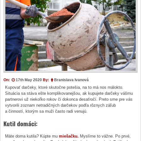
On:
17th May 2020
By:
Branislava Ivanová
Kupovať darčeky, ktoré skutočne potešia, na to má nos málokto.
Situácia sa stáva ešte komplikovanejšou, ak kupujete darčeky vášmu
partnerovi už niekoľko rokov či dokonca desaťročí. Preto sme pre vás
vytvorili zoznam netradičných darčekov podľa rôznych záľub
a činností, ktorým sa muži často radi venujú.
Kutil domáci:
Máte doma kutila? Kúpte mu
miešačku.
Myslíme to vážne. Po prvé,