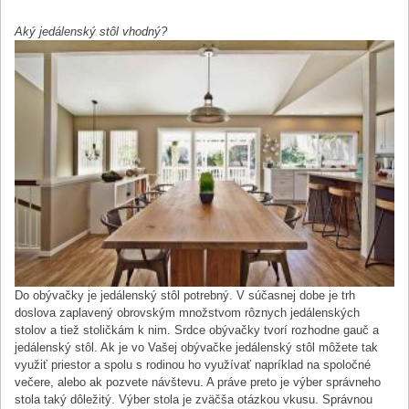
Aký jedálenský stôl vhodný?
Do obývačky je jedálenský stôl potrebný. V súčasnej dobe je trh
doslova zaplavený obrovským množstvom rôznych jedálenských
stolov a tiež stoličkám k nim. Srdce obývačky tvorí rozhodne gauč a
jedálenský stôl. Ak je vo Vašej obývačke jedálenský stôl môžete tak
využiť priestor a spolu s rodinou ho využívať napríklad na spoločné
večere, alebo ak pozvete návštevu. A práve preto je výber správneho
stola taký dôležitý. Výber stola je zväčša otázkou vkusu. Správnou