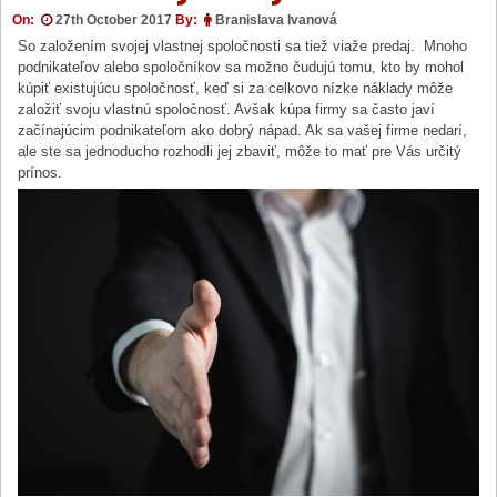
On:
27th October 2017
By:
Branislava Ivanová
So založením svojej vlastnej spoločnosti sa tiež viaže predaj. Mnoho
podnikateľov alebo spoločníkov sa možno čudujú tomu, kto by mohol
kúpiť existujúcu spoločnosť, keď si za celkovo nízke náklady môže
založiť svoju vlastnú spoločnosť. Avšak kúpa firmy sa často javí
začínajúcim podnikateľom ako dobrý nápad. Ak sa vašej firme nedarí,
ale ste sa jednoducho rozhodli jej zbaviť, môže to mať pre Vás určitý
prínos.