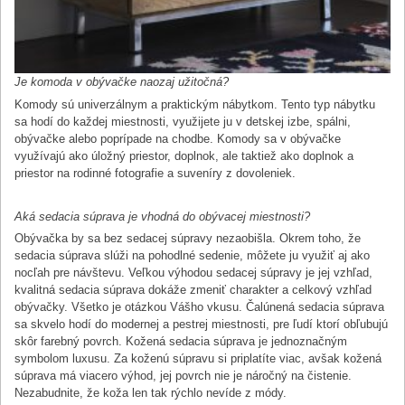
Je komoda v obývačke naozaj užitočná?
Komody sú univerzálnym a praktickým nábytkom. Tento typ nábytku
sa hodí do každej miestnosti, využijete ju v detskej izbe, spálni,
obývačke alebo poprípade na chodbe. Komody sa v obývačke
využívajú ako úložný priestor, doplnok, ale taktiež ako doplnok a
priestor na rodinné fotografie a suveníry z dovoleniek.
Aká sedacia súprava je vhodná do obývacej miestnosti?
Obývačka by sa bez sedacej súpravy nezaobišla. Okrem toho, že
sedacia súprava slúži na pohodlné sedenie, môžete ju využiť aj ako
nocľah pre návštevu. Veľkou výhodou sedacej súpravy je jej vzhľad,
kvalitná sedacia súprava dokáže zmeniť charakter a celkový vzhľad
obývačky. Všetko je otázkou Vášho vkusu. Čalúnená sedacia súprava
sa skvelo hodí do modernej a pestrej miestnosti, pre ľudí ktorí obľubujú
skôr farebný povrch. Kožená sedacia súprava je jednoznačným
symbolom luxusu. Za koženú súpravu si priplatíte viac, avšak kožená
súprava má viacero výhod, jej povrch nie je náročný na čistenie.
Nezabudnite, že koža len tak rýchlo nevíde z módy.